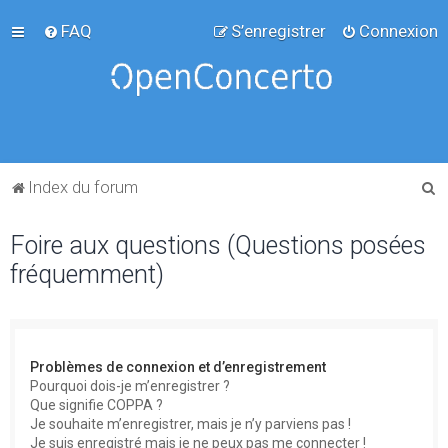
FAQ
S’enregistrer
Connexion
R
Index du forum
e
Foire aux questions (Questions posées
c
fréquemment)
h
e
r
c
Problèmes de connexion et d’enregistrement
h
Pourquoi dois-je m’enregistrer ?
Que signifie COPPA ?
e
Je souhaite m’enregistrer, mais je n’y parviens pas !
r
Je suis enregistré mais je ne peux pas me connecter !