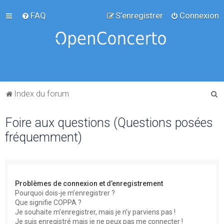
FAQ
S’enregistrer
Connexion
R
Index du forum
e
Foire aux questions (Questions posées
c
fréquemment)
h
e
r
c
Problèmes de connexion et d’enregistrement
h
Pourquoi dois-je m’enregistrer ?
Que signifie COPPA ?
e
Je souhaite m’enregistrer, mais je n’y parviens pas !
r
Je suis enregistré mais je ne peux pas me connecter !