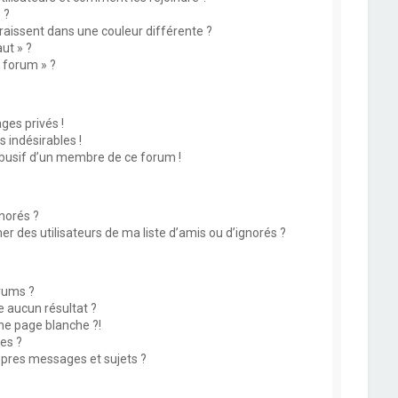
 ?
issent dans une couleur différente ?
ut » ?
u forum » ?
es privés !
 indésirables !
abusif d’un membre de ce forum !
norés ?
 des utilisateurs de ma liste d’amis ou d’ignorés ?
rums ?
 aucun résultat ?
ne page blanche ?!
es ?
pres messages et sujets ?