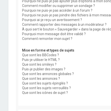
Pourquoi ne puis-je pas ajouter plus d’options à mon son
Comment modifier ou supprimer un sondage ?
Pourquoi ne puis-je pas accéder à un forum ?
Pourquoi ne puis-je pas joindre des fichiers à mon messa
Pourquoi ai-je reçu un avertissement ?
Comment rapporter des messages à un modérateur ?
À quoi sert le bouton « Sauvegarder » dans la page de r
Pourquoi mon message doit être validé ?
Comment remonter mon sujet ?
Mise en forme et types de sujets
Que sont les BBCodes ?
Puis-je utiliser le HTML ?
Que sont les smileys ?
Puis-je publier des images ?
Que sont les annonces globales ?
Que sont les annonces ?
Que sont les sujets épinglés ?
Que sont les sujets verrouillés ?
Que sont les icônes de sujet ?