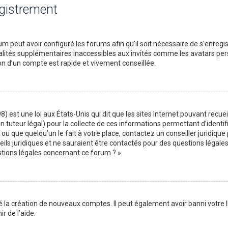
egistrement
m peut avoir configuré les forums afin qu’il soit nécessaire de s’enregi
lités supplémentaires inaccessibles aux invités comme les avatars perso
on d’un compte est rapide et vivement conseillée.
) est une loi aux États-Unis qui dit que les sites Internet pouvant recu
n tuteur légal) pour la collecte de ces informations permettant d’identif
ou que quelqu’un le fait à votre place, contactez un conseiller juridique
ils juridiques et ne sauraient être contactés pour des questions légales
stions légales concernant ce forum ? ».
é la création de nouveaux comptes. Il peut également avoir banni votre I
r de l’aide.