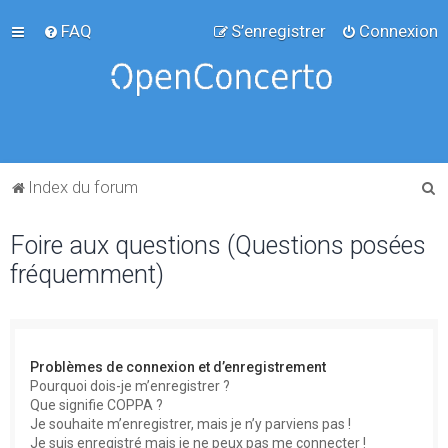
FAQ
S’enregistrer
Connexion
R
Index du forum
e
Foire aux questions (Questions posées
c
fréquemment)
h
e
r
c
Problèmes de connexion et d’enregistrement
h
Pourquoi dois-je m’enregistrer ?
Que signifie COPPA ?
e
Je souhaite m’enregistrer, mais je n’y parviens pas !
r
Je suis enregistré mais je ne peux pas me connecter !