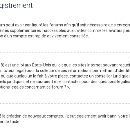
egistrement
m peut avoir configuré les forums afin qu’il soit nécessaire de s’enregi
lités supplémentaires inaccessibles aux invités comme les avatars perso
on d’un compte est rapide et vivement conseillée.
) est une loi aux États-Unis qui dit que les sites Internet pouvant recu
n tuteur légal) pour la collecte de ces informations permettant d’identif
ou que quelqu’un le fait à votre place, contactez un conseiller juridique
ils juridiques et ne sauraient être contactés pour des questions légales
stions légales concernant ce forum ? ».
é la création de nouveaux comptes. Il peut également avoir banni votre I
r de l’aide.