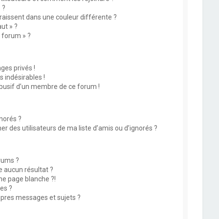
 ?
issent dans une couleur différente ?
ut » ?
u forum » ?
es privés !
 indésirables !
abusif d’un membre de ce forum !
norés ?
 des utilisateurs de ma liste d’amis ou d’ignorés ?
rums ?
 aucun résultat ?
ne page blanche ?!
es ?
pres messages et sujets ?