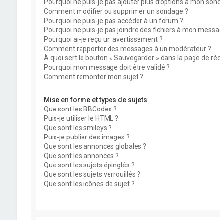
Pourquoi ne puis-je pas ajouter plus d’options à mon son
Comment modifier ou supprimer un sondage ?
Pourquoi ne puis-je pas accéder à un forum ?
Pourquoi ne puis-je pas joindre des fichiers à mon messa
Pourquoi ai-je reçu un avertissement ?
Comment rapporter des messages à un modérateur ?
À quoi sert le bouton « Sauvegarder » dans la page de r
Pourquoi mon message doit être validé ?
Comment remonter mon sujet ?
Mise en forme et types de sujets
Que sont les BBCodes ?
Puis-je utiliser le HTML ?
Que sont les smileys ?
Puis-je publier des images ?
Que sont les annonces globales ?
Que sont les annonces ?
Que sont les sujets épinglés ?
Que sont les sujets verrouillés ?
Que sont les icônes de sujet ?