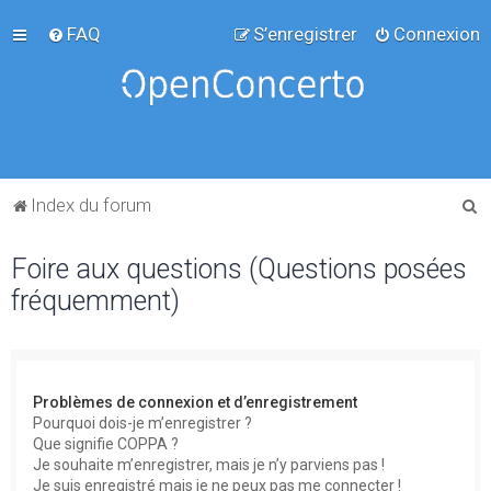
FAQ
S’enregistrer
Connexion
R
Index du forum
e
Foire aux questions (Questions posées
c
fréquemment)
h
e
r
c
Problèmes de connexion et d’enregistrement
h
Pourquoi dois-je m’enregistrer ?
Que signifie COPPA ?
e
Je souhaite m’enregistrer, mais je n’y parviens pas !
r
Je suis enregistré mais je ne peux pas me connecter !