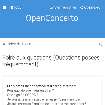
FAQ
S’enregistrer
Connexion
R
Index du forum
e
Foire aux questions (Questions posées
c
fréquemment)
h
e
r
c
Problèmes de connexion et d’enregistrement
h
Pourquoi dois-je m’enregistrer ?
Que signifie COPPA ?
e
Je souhaite m’enregistrer, mais je n’y parviens pas !
r
Je suis enregistré mais je ne peux pas me connecter !