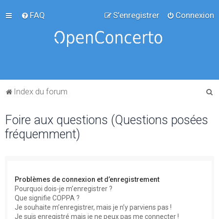
FAQ
S’enregistrer
Connexion
R
Index du forum
e
Foire aux questions (Questions posées
c
fréquemment)
h
e
r
c
Problèmes de connexion et d’enregistrement
h
Pourquoi dois-je m’enregistrer ?
Que signifie COPPA ?
e
Je souhaite m’enregistrer, mais je n’y parviens pas !
r
Je suis enregistré mais je ne peux pas me connecter !