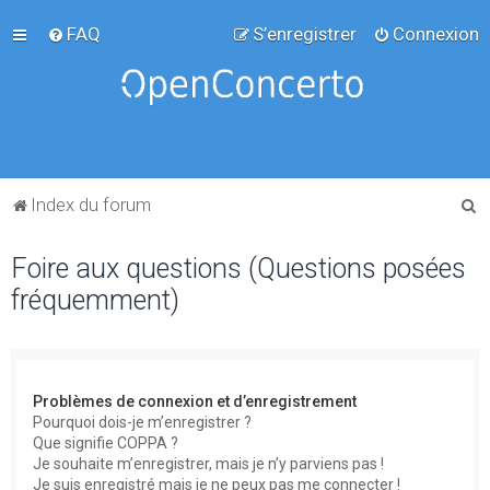
FAQ
S’enregistrer
Connexion
R
Index du forum
e
Foire aux questions (Questions posées
c
fréquemment)
h
e
r
c
Problèmes de connexion et d’enregistrement
h
Pourquoi dois-je m’enregistrer ?
Que signifie COPPA ?
e
Je souhaite m’enregistrer, mais je n’y parviens pas !
r
Je suis enregistré mais je ne peux pas me connecter !