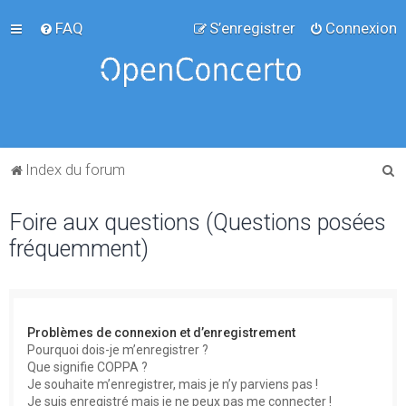
FAQ
S’enregistrer
Connexion
R
Index du forum
e
Foire aux questions (Questions posées
c
fréquemment)
h
e
r
c
Problèmes de connexion et d’enregistrement
h
Pourquoi dois-je m’enregistrer ?
Que signifie COPPA ?
e
Je souhaite m’enregistrer, mais je n’y parviens pas !
r
Je suis enregistré mais je ne peux pas me connecter !