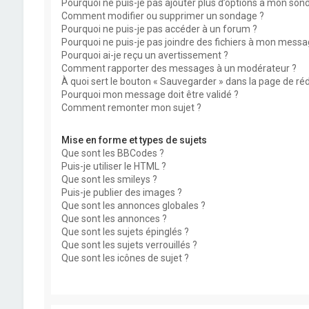
Pourquoi ne puis-je pas ajouter plus d’options à mon son
Comment modifier ou supprimer un sondage ?
Pourquoi ne puis-je pas accéder à un forum ?
Pourquoi ne puis-je pas joindre des fichiers à mon messa
Pourquoi ai-je reçu un avertissement ?
Comment rapporter des messages à un modérateur ?
À quoi sert le bouton « Sauvegarder » dans la page de r
Pourquoi mon message doit être validé ?
Comment remonter mon sujet ?
Mise en forme et types de sujets
Que sont les BBCodes ?
Puis-je utiliser le HTML ?
Que sont les smileys ?
Puis-je publier des images ?
Que sont les annonces globales ?
Que sont les annonces ?
Que sont les sujets épinglés ?
Que sont les sujets verrouillés ?
Que sont les icônes de sujet ?