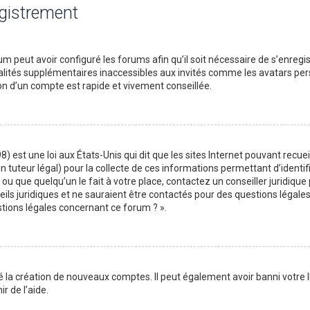
egistrement
m peut avoir configuré les forums afin qu’il soit nécessaire de s’enregi
lités supplémentaires inaccessibles aux invités comme les avatars perso
on d’un compte est rapide et vivement conseillée.
) est une loi aux États-Unis qui dit que les sites Internet pouvant recu
n tuteur légal) pour la collecte de ces informations permettant d’identif
ou que quelqu’un le fait à votre place, contactez un conseiller juridique
ils juridiques et ne sauraient être contactés pour des questions légales
stions légales concernant ce forum ? ».
é la création de nouveaux comptes. Il peut également avoir banni votre I
r de l’aide.