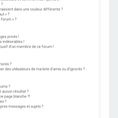
 ?
issent dans une couleur différente ?
ut » ?
u forum » ?
es privés !
 indésirables !
abusif d’un membre de ce forum !
norés ?
 des utilisateurs de ma liste d’amis ou d’ignorés ?
rums ?
 aucun résultat ?
ne page blanche ?!
es ?
pres messages et sujets ?