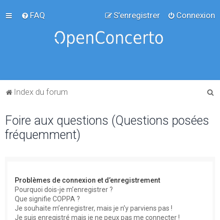
FAQ
S’enregistrer
Connexion
R
Index du forum
e
Foire aux questions (Questions posées
c
fréquemment)
h
e
r
c
Problèmes de connexion et d’enregistrement
h
Pourquoi dois-je m’enregistrer ?
Que signifie COPPA ?
e
Je souhaite m’enregistrer, mais je n’y parviens pas !
r
Je suis enregistré mais je ne peux pas me connecter !