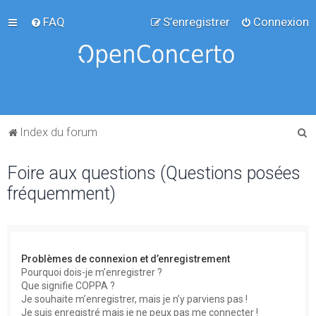
FAQ
S’enregistrer
Connexion
R
Index du forum
e
Foire aux questions (Questions posées
c
fréquemment)
h
e
r
c
Problèmes de connexion et d’enregistrement
h
Pourquoi dois-je m’enregistrer ?
Que signifie COPPA ?
e
Je souhaite m’enregistrer, mais je n’y parviens pas !
r
Je suis enregistré mais je ne peux pas me connecter !