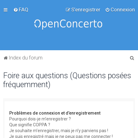
FAQ
S’enregistrer
Connexion
R
Index du forum
e
Foire aux questions (Questions posées
c
fréquemment)
h
e
r
c
Problèmes de connexion et d’enregistrement
h
Pourquoi dois-je m’enregistrer ?
Que signifie COPPA ?
e
Je souhaite m’enregistrer, mais je n’y parviens pas !
r
Je suis enregistré mais je ne peux pas me connecter !