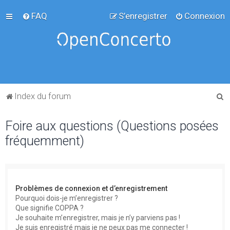
FAQ
S’enregistrer
Connexion
R
Index du forum
e
Foire aux questions (Questions posées
c
fréquemment)
h
e
r
c
Problèmes de connexion et d’enregistrement
h
Pourquoi dois-je m’enregistrer ?
Que signifie COPPA ?
e
Je souhaite m’enregistrer, mais je n’y parviens pas !
r
Je suis enregistré mais je ne peux pas me connecter !