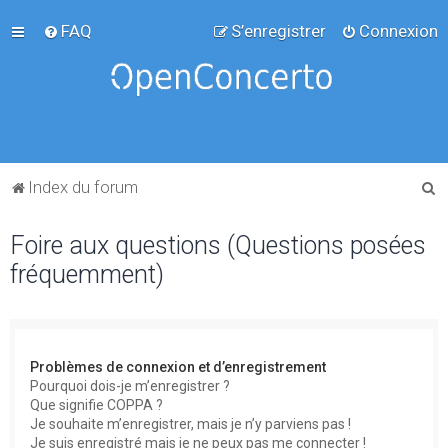
FAQ
S’enregistrer
Connexion
R
Index du forum
e
Foire aux questions (Questions posées
c
fréquemment)
h
e
r
c
Problèmes de connexion et d’enregistrement
h
Pourquoi dois-je m’enregistrer ?
Que signifie COPPA ?
e
Je souhaite m’enregistrer, mais je n’y parviens pas !
r
Je suis enregistré mais je ne peux pas me connecter !