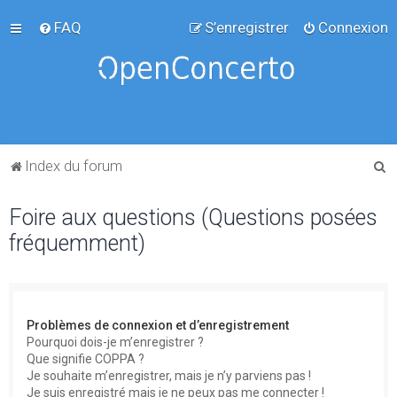
FAQ
S’enregistrer
Connexion
R
Index du forum
e
Foire aux questions (Questions posées
c
fréquemment)
h
e
r
c
Problèmes de connexion et d’enregistrement
h
Pourquoi dois-je m’enregistrer ?
Que signifie COPPA ?
e
Je souhaite m’enregistrer, mais je n’y parviens pas !
r
Je suis enregistré mais je ne peux pas me connecter !