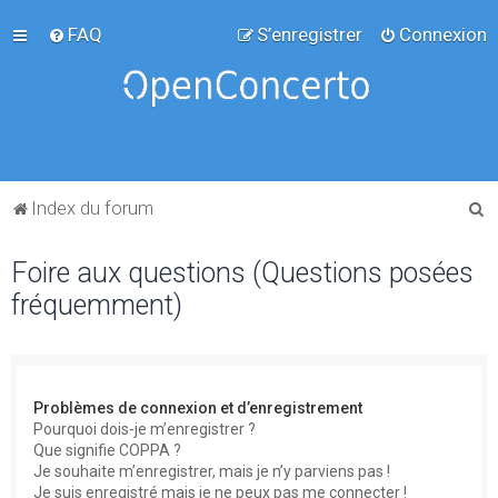
FAQ
S’enregistrer
Connexion
R
Index du forum
e
Foire aux questions (Questions posées
c
fréquemment)
h
e
r
c
Problèmes de connexion et d’enregistrement
h
Pourquoi dois-je m’enregistrer ?
Que signifie COPPA ?
e
Je souhaite m’enregistrer, mais je n’y parviens pas !
r
Je suis enregistré mais je ne peux pas me connecter !