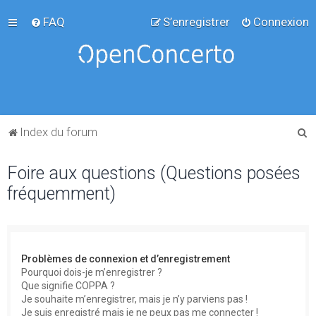
FAQ
S’enregistrer
Connexion
R
Index du forum
e
Foire aux questions (Questions posées
c
fréquemment)
h
e
r
c
Problèmes de connexion et d’enregistrement
h
Pourquoi dois-je m’enregistrer ?
Que signifie COPPA ?
e
Je souhaite m’enregistrer, mais je n’y parviens pas !
r
Je suis enregistré mais je ne peux pas me connecter !