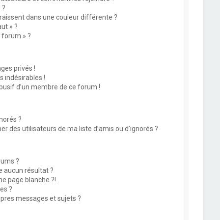
 ?
issent dans une couleur différente ?
ut » ?
u forum » ?
es privés !
 indésirables !
abusif d’un membre de ce forum !
norés ?
 des utilisateurs de ma liste d’amis ou d’ignorés ?
rums ?
 aucun résultat ?
ne page blanche ?!
es ?
pres messages et sujets ?