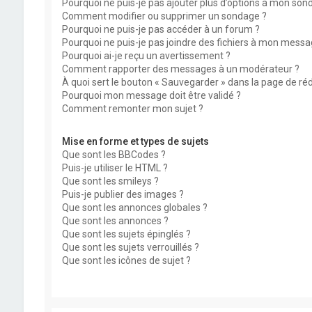
Pourquoi ne puis-je pas ajouter plus d’options à mon son
Comment modifier ou supprimer un sondage ?
Pourquoi ne puis-je pas accéder à un forum ?
Pourquoi ne puis-je pas joindre des fichiers à mon messa
Pourquoi ai-je reçu un avertissement ?
Comment rapporter des messages à un modérateur ?
À quoi sert le bouton « Sauvegarder » dans la page de r
Pourquoi mon message doit être validé ?
Comment remonter mon sujet ?
Mise en forme et types de sujets
Que sont les BBCodes ?
Puis-je utiliser le HTML ?
Que sont les smileys ?
Puis-je publier des images ?
Que sont les annonces globales ?
Que sont les annonces ?
Que sont les sujets épinglés ?
Que sont les sujets verrouillés ?
Que sont les icônes de sujet ?