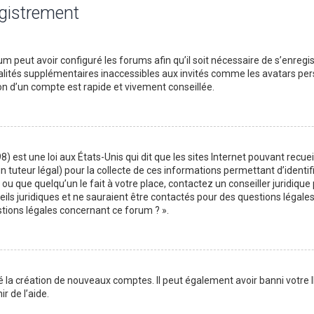
egistrement
m peut avoir configuré les forums afin qu’il soit nécessaire de s’enregi
lités supplémentaires inaccessibles aux invités comme les avatars perso
on d’un compte est rapide et vivement conseillée.
) est une loi aux États-Unis qui dit que les sites Internet pouvant recu
n tuteur légal) pour la collecte de ces informations permettant d’identif
ou que quelqu’un le fait à votre place, contactez un conseiller juridique
ils juridiques et ne sauraient être contactés pour des questions légales
stions légales concernant ce forum ? ».
é la création de nouveaux comptes. Il peut également avoir banni votre I
r de l’aide.