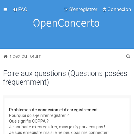
FAQ
S’enregistrer
Connexion
R
Index du forum
e
Foire aux questions (Questions posées
c
fréquemment)
h
e
r
c
Problèmes de connexion et d’enregistrement
h
Pourquoi dois-je m’enregistrer ?
Que signifie COPPA ?
e
Je souhaite m’enregistrer, mais je n’y parviens pas !
r
Je suis enregistré mais je ne peux pas me connecter !