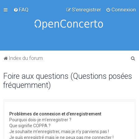
FAQ
S’enregistrer
Connexion
R
Index du forum
e
Foire aux questions (Questions posées
c
fréquemment)
h
e
r
c
Problèmes de connexion et d’enregistrement
h
Pourquoi dois-je m’enregistrer ?
Que signifie COPPA ?
e
Je souhaite m’enregistrer, mais je n’y parviens pas !
r
Je suis enregistré mais je ne peux pas me connecter !