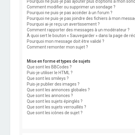
Pourquoi ne puis-je pas ajouter plus d’options à mon son
Comment modifier ou supprimer un sondage ?
Pourquoi ne puis-je pas accéder à un forum ?
Pourquoi ne puis-je pas joindre des fichiers à mon messa
Pourquoi ai-je reçu un avertissement ?
Comment rapporter des messages à un modérateur ?
À quoi sert le bouton « Sauvegarder » dans la page de r
Pourquoi mon message doit être validé ?
Comment remonter mon sujet ?
Mise en forme et types de sujets
Que sont les BBCodes ?
Puis-je utiliser le HTML ?
Que sont les smileys ?
Puis-je publier des images ?
Que sont les annonces globales ?
Que sont les annonces ?
Que sont les sujets épinglés ?
Que sont les sujets verrouillés ?
Que sont les icônes de sujet ?