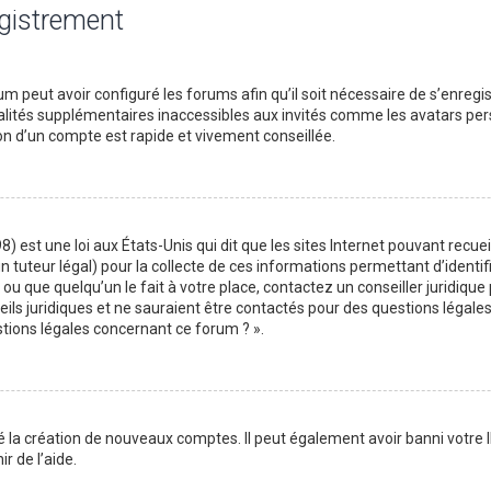
egistrement
m peut avoir configuré les forums afin qu’il soit nécessaire de s’enregi
lités supplémentaires inaccessibles aux invités comme les avatars perso
on d’un compte est rapide et vivement conseillée.
) est une loi aux États-Unis qui dit que les sites Internet pouvant recu
n tuteur légal) pour la collecte de ces informations permettant d’identif
ou que quelqu’un le fait à votre place, contactez un conseiller juridique
ils juridiques et ne sauraient être contactés pour des questions légales
stions légales concernant ce forum ? ».
é la création de nouveaux comptes. Il peut également avoir banni votre I
r de l’aide.