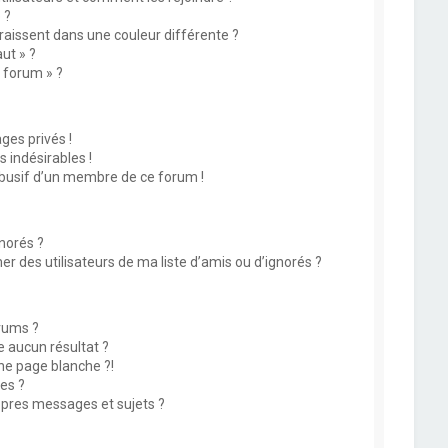
 ?
issent dans une couleur différente ?
ut » ?
u forum » ?
es privés !
 indésirables !
abusif d’un membre de ce forum !
norés ?
 des utilisateurs de ma liste d’amis ou d’ignorés ?
rums ?
 aucun résultat ?
ne page blanche ?!
es ?
pres messages et sujets ?