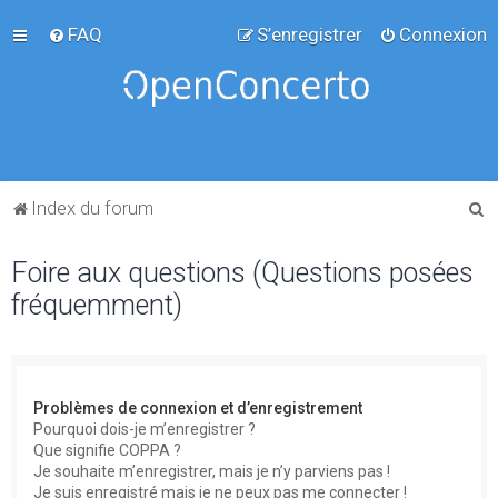
FAQ
S’enregistrer
Connexion
R
Index du forum
e
Foire aux questions (Questions posées
c
fréquemment)
h
e
r
c
Problèmes de connexion et d’enregistrement
h
Pourquoi dois-je m’enregistrer ?
Que signifie COPPA ?
e
Je souhaite m’enregistrer, mais je n’y parviens pas !
r
Je suis enregistré mais je ne peux pas me connecter !