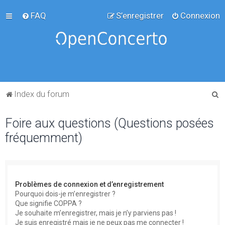
FAQ
S’enregistrer
Connexion
R
Index du forum
e
Foire aux questions (Questions posées
c
fréquemment)
h
e
r
c
Problèmes de connexion et d’enregistrement
h
Pourquoi dois-je m’enregistrer ?
Que signifie COPPA ?
e
Je souhaite m’enregistrer, mais je n’y parviens pas !
r
Je suis enregistré mais je ne peux pas me connecter !