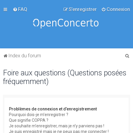
FAQ
S’enregistrer
Connexion
R
Index du forum
e
Foire aux questions (Questions posées
c
fréquemment)
h
e
r
c
Problèmes de connexion et d’enregistrement
h
Pourquoi dois-je m’enregistrer ?
Que signifie COPPA ?
e
Je souhaite m’enregistrer, mais je n’y parviens pas !
r
Je suis enregistré mais je ne peux pas me connecter !