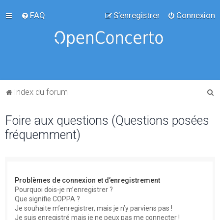
FAQ
S’enregistrer
Connexion
R
Index du forum
e
Foire aux questions (Questions posées
c
fréquemment)
h
e
r
c
Problèmes de connexion et d’enregistrement
h
Pourquoi dois-je m’enregistrer ?
Que signifie COPPA ?
e
Je souhaite m’enregistrer, mais je n’y parviens pas !
r
Je suis enregistré mais je ne peux pas me connecter !