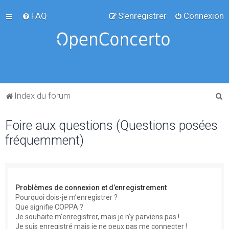
FAQ
S’enregistrer
Connexion
R
Index du forum
e
Foire aux questions (Questions posées
c
fréquemment)
h
e
r
c
Problèmes de connexion et d’enregistrement
h
Pourquoi dois-je m’enregistrer ?
Que signifie COPPA ?
e
Je souhaite m’enregistrer, mais je n’y parviens pas !
r
Je suis enregistré mais je ne peux pas me connecter !