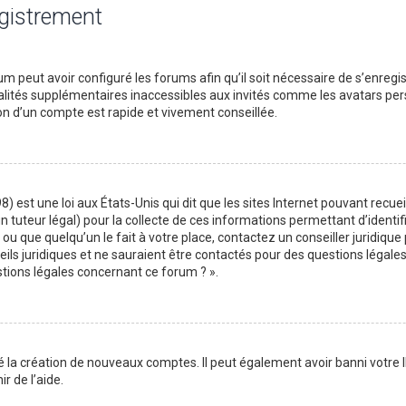
egistrement
m peut avoir configuré les forums afin qu’il soit nécessaire de s’enregi
lités supplémentaires inaccessibles aux invités comme les avatars perso
on d’un compte est rapide et vivement conseillée.
) est une loi aux États-Unis qui dit que les sites Internet pouvant recu
n tuteur légal) pour la collecte de ces informations permettant d’identif
ou que quelqu’un le fait à votre place, contactez un conseiller juridique
ils juridiques et ne sauraient être contactés pour des questions légales
stions légales concernant ce forum ? ».
é la création de nouveaux comptes. Il peut également avoir banni votre I
r de l’aide.