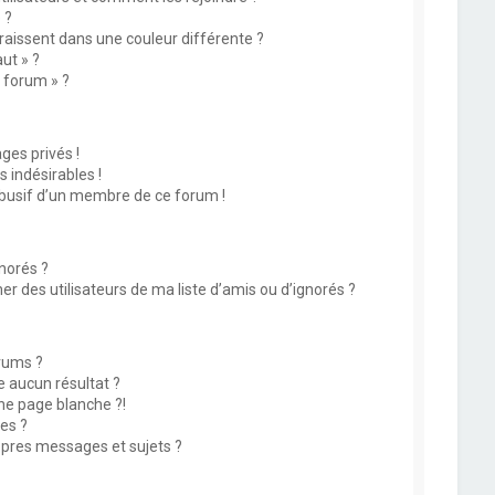
 ?
issent dans une couleur différente ?
ut » ?
u forum » ?
es privés !
 indésirables !
abusif d’un membre de ce forum !
norés ?
 des utilisateurs de ma liste d’amis ou d’ignorés ?
rums ?
 aucun résultat ?
ne page blanche ?!
es ?
pres messages et sujets ?