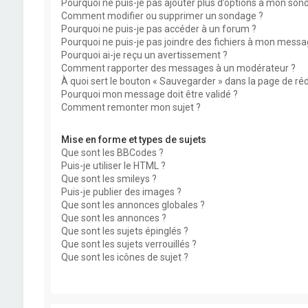
Pourquoi ne puis-je pas ajouter plus d’options à mon son
Comment modifier ou supprimer un sondage ?
Pourquoi ne puis-je pas accéder à un forum ?
Pourquoi ne puis-je pas joindre des fichiers à mon messa
Pourquoi ai-je reçu un avertissement ?
Comment rapporter des messages à un modérateur ?
À quoi sert le bouton « Sauvegarder » dans la page de r
Pourquoi mon message doit être validé ?
Comment remonter mon sujet ?
Mise en forme et types de sujets
Que sont les BBCodes ?
Puis-je utiliser le HTML ?
Que sont les smileys ?
Puis-je publier des images ?
Que sont les annonces globales ?
Que sont les annonces ?
Que sont les sujets épinglés ?
Que sont les sujets verrouillés ?
Que sont les icônes de sujet ?