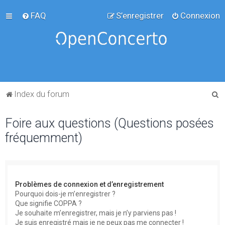
FAQ
S’enregistrer
Connexion
R
Index du forum
e
Foire aux questions (Questions posées
c
fréquemment)
h
e
r
c
Problèmes de connexion et d’enregistrement
h
Pourquoi dois-je m’enregistrer ?
Que signifie COPPA ?
e
Je souhaite m’enregistrer, mais je n’y parviens pas !
r
Je suis enregistré mais je ne peux pas me connecter !