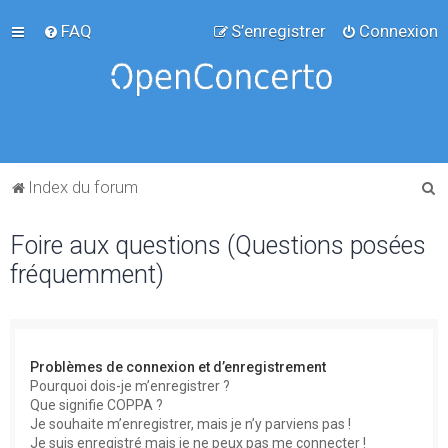
FAQ
S’enregistrer
Connexion
R
Index du forum
e
Foire aux questions (Questions posées
c
fréquemment)
h
e
r
c
Problèmes de connexion et d’enregistrement
h
Pourquoi dois-je m’enregistrer ?
Que signifie COPPA ?
e
Je souhaite m’enregistrer, mais je n’y parviens pas !
r
Je suis enregistré mais je ne peux pas me connecter !