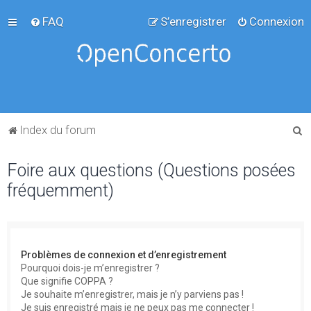
FAQ
S’enregistrer
Connexion
R
Index du forum
e
Foire aux questions (Questions posées
c
fréquemment)
h
e
r
c
Problèmes de connexion et d’enregistrement
h
Pourquoi dois-je m’enregistrer ?
Que signifie COPPA ?
e
Je souhaite m’enregistrer, mais je n’y parviens pas !
r
Je suis enregistré mais je ne peux pas me connecter !