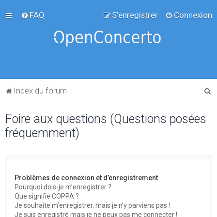
FAQ
S’enregistrer
Connexion
R
Index du forum
e
Foire aux questions (Questions posées
c
fréquemment)
h
e
r
c
Problèmes de connexion et d’enregistrement
h
Pourquoi dois-je m’enregistrer ?
Que signifie COPPA ?
e
Je souhaite m’enregistrer, mais je n’y parviens pas !
r
Je suis enregistré mais je ne peux pas me connecter !