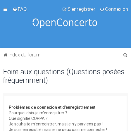
FAQ
S’enregistrer
Connexion
R
Index du forum
e
Foire aux questions (Questions posées
c
fréquemment)
h
e
r
c
Problèmes de connexion et d’enregistrement
h
Pourquoi dois-je m’enregistrer ?
Que signifie COPPA ?
e
Je souhaite m’enregistrer, mais je n’y parviens pas !
r
Je suis enregistré mais je ne peux pas me connecter !