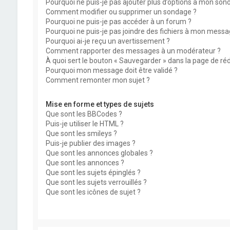
Pourquoi ne puis-je pas ajouter plus d’options à mon son
Comment modifier ou supprimer un sondage ?
Pourquoi ne puis-je pas accéder à un forum ?
Pourquoi ne puis-je pas joindre des fichiers à mon messa
Pourquoi ai-je reçu un avertissement ?
Comment rapporter des messages à un modérateur ?
À quoi sert le bouton « Sauvegarder » dans la page de r
Pourquoi mon message doit être validé ?
Comment remonter mon sujet ?
Mise en forme et types de sujets
Que sont les BBCodes ?
Puis-je utiliser le HTML ?
Que sont les smileys ?
Puis-je publier des images ?
Que sont les annonces globales ?
Que sont les annonces ?
Que sont les sujets épinglés ?
Que sont les sujets verrouillés ?
Que sont les icônes de sujet ?