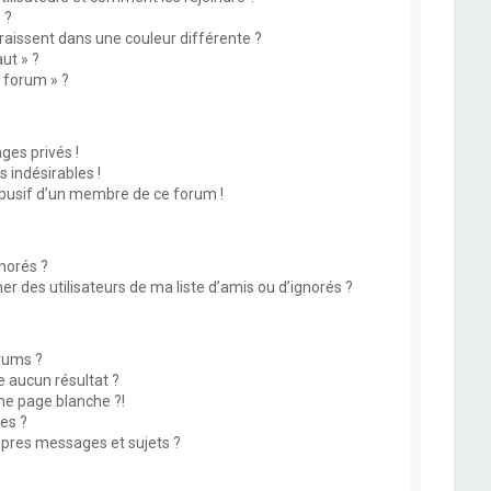
 ?
issent dans une couleur différente ?
ut » ?
u forum » ?
es privés !
 indésirables !
abusif d’un membre de ce forum !
norés ?
 des utilisateurs de ma liste d’amis ou d’ignorés ?
rums ?
 aucun résultat ?
ne page blanche ?!
es ?
pres messages et sujets ?