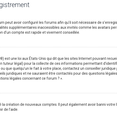
egistrement
m peut avoir configuré les forums afin qu’il soit nécessaire de s’enregi
lités supplémentaires inaccessibles aux invités comme les avatars perso
on d’un compte est rapide et vivement conseillée.
) est une loi aux États-Unis qui dit que les sites Internet pouvant recu
n tuteur légal) pour la collecte de ces informations permettant d’identif
ou que quelqu’un le fait à votre place, contactez un conseiller juridique
ils juridiques et ne sauraient être contactés pour des questions légales
stions légales concernant ce forum ? ».
é la création de nouveaux comptes. Il peut également avoir banni votre I
r de l’aide.