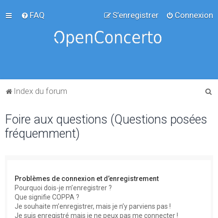
FAQ
S’enregistrer
Connexion
R
Index du forum
e
Foire aux questions (Questions posées
c
fréquemment)
h
e
r
c
Problèmes de connexion et d’enregistrement
h
Pourquoi dois-je m’enregistrer ?
Que signifie COPPA ?
e
Je souhaite m’enregistrer, mais je n’y parviens pas !
r
Je suis enregistré mais je ne peux pas me connecter !