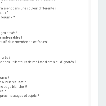
 ?
issent dans une couleur différente ?
ut » ?
u forum » ?
es privés !
 indésirables !
abusif d’un membre de ce forum !
norés ?
 des utilisateurs de ma liste d’amis ou d’ignorés ?
rums ?
 aucun résultat ?
ne page blanche ?!
es ?
pres messages et sujets ?