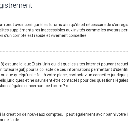
egistrement
m peut avoir configuré les forums afin qu’il soit nécessaire de s’enregi
lités supplémentaires inaccessibles aux invités comme les avatars perso
on d’un compte est rapide et vivement conseillée.
) est une loi aux États-Unis qui dit que les sites Internet pouvant recu
n tuteur légal) pour la collecte de ces informations permettant d’identif
ou que quelqu’un le fait à votre place, contactez un conseiller juridique
ils juridiques et ne sauraient être contactés pour des questions légales
stions légales concernant ce forum ? ».
é la création de nouveaux comptes. Il peut également avoir banni votre I
r de l’aide.