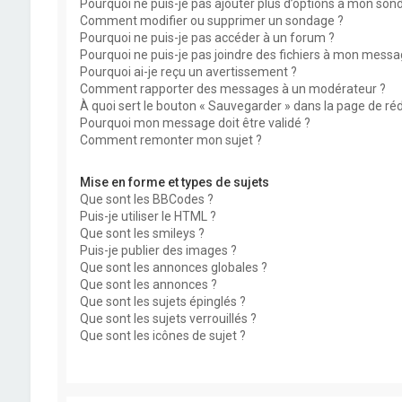
Pourquoi ne puis-je pas ajouter plus d’options à mon son
Comment modifier ou supprimer un sondage ?
Pourquoi ne puis-je pas accéder à un forum ?
Pourquoi ne puis-je pas joindre des fichiers à mon messa
Pourquoi ai-je reçu un avertissement ?
Comment rapporter des messages à un modérateur ?
À quoi sert le bouton « Sauvegarder » dans la page de r
Pourquoi mon message doit être validé ?
Comment remonter mon sujet ?
Mise en forme et types de sujets
Que sont les BBCodes ?
Puis-je utiliser le HTML ?
Que sont les smileys ?
Puis-je publier des images ?
Que sont les annonces globales ?
Que sont les annonces ?
Que sont les sujets épinglés ?
Que sont les sujets verrouillés ?
Que sont les icônes de sujet ?