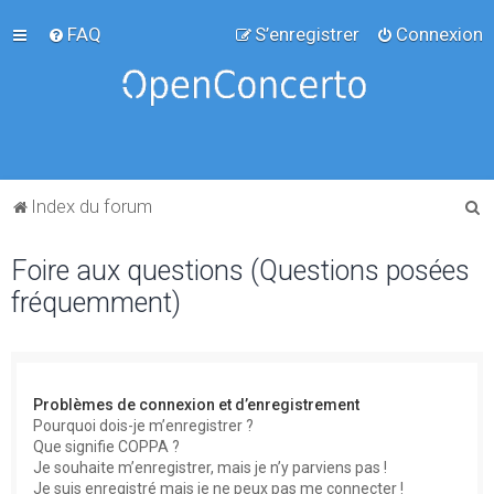
FAQ
S’enregistrer
Connexion
R
Index du forum
e
Foire aux questions (Questions posées
c
fréquemment)
h
e
r
c
Problèmes de connexion et d’enregistrement
h
Pourquoi dois-je m’enregistrer ?
Que signifie COPPA ?
e
Je souhaite m’enregistrer, mais je n’y parviens pas !
r
Je suis enregistré mais je ne peux pas me connecter !