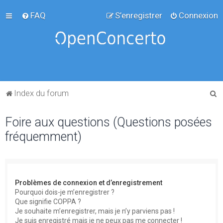
FAQ
S’enregistrer
Connexion
R
Index du forum
e
Foire aux questions (Questions posées
c
fréquemment)
h
e
r
c
Problèmes de connexion et d’enregistrement
h
Pourquoi dois-je m’enregistrer ?
Que signifie COPPA ?
e
Je souhaite m’enregistrer, mais je n’y parviens pas !
r
Je suis enregistré mais je ne peux pas me connecter !