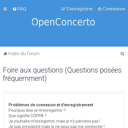
FAQ
S’enregistrer
Connexion
R
Index du forum
e
Foire aux questions (Questions posées
c
fréquemment)
h
e
r
c
Problèmes de connexion et d’enregistrement
h
Pourquoi dois-je m’enregistrer ?
Que signifie COPPA ?
e
Je souhaite m’enregistrer, mais je n’y parviens pas !
r
Je suis enregistré mais je ne peux pas me connecter !