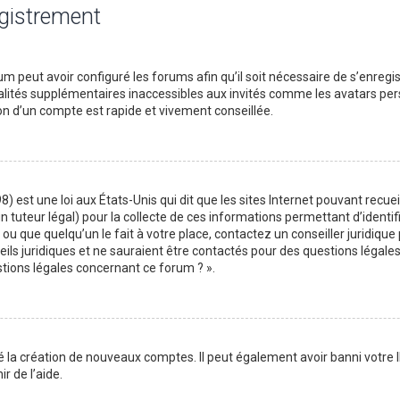
egistrement
m peut avoir configuré les forums afin qu’il soit nécessaire de s’enregi
lités supplémentaires inaccessibles aux invités comme les avatars perso
on d’un compte est rapide et vivement conseillée.
) est une loi aux États-Unis qui dit que les sites Internet pouvant recu
n tuteur légal) pour la collecte de ces informations permettant d’identif
ou que quelqu’un le fait à votre place, contactez un conseiller juridique
ils juridiques et ne sauraient être contactés pour des questions légales
stions légales concernant ce forum ? ».
é la création de nouveaux comptes. Il peut également avoir banni votre I
r de l’aide.