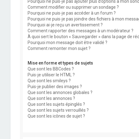
Pourquoi ne puis-je pas ajouter plus d’options à mon son
Comment modifier ou supprimer un sondage ?
Pourquoi ne puis-je pas accéder à un forum ?
Pourquoi ne puis-je pas joindre des fichiers à mon messa
Pourquoi ai-je reçu un avertissement ?
Comment rapporter des messages à un modérateur ?
À quoi sert le bouton « Sauvegarder » dans la page de r
Pourquoi mon message doit être validé ?
Comment remonter mon sujet ?
Mise en forme et types de sujets
Que sont les BBCodes ?
Puis-je utiliser le HTML ?
Que sont les smileys ?
Puis-je publier des images ?
Que sont les annonces globales ?
Que sont les annonces ?
Que sont les sujets épinglés ?
Que sont les sujets verrouillés ?
Que sont les icônes de sujet ?