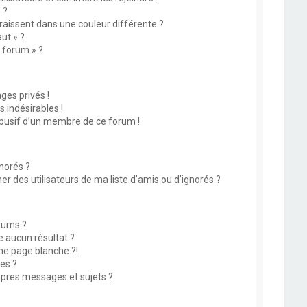
 ?
issent dans une couleur différente ?
ut » ?
u forum » ?
es privés !
 indésirables !
abusif d’un membre de ce forum !
norés ?
 des utilisateurs de ma liste d’amis ou d’ignorés ?
rums ?
 aucun résultat ?
ne page blanche ?!
es ?
pres messages et sujets ?