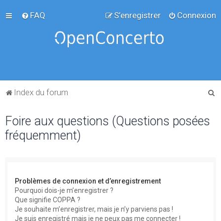
FAQ
S’enregistrer
Connexion
R
Index du forum
e
Foire aux questions (Questions posées
c
fréquemment)
h
e
r
c
Problèmes de connexion et d’enregistrement
h
Pourquoi dois-je m’enregistrer ?
Que signifie COPPA ?
e
Je souhaite m’enregistrer, mais je n’y parviens pas !
r
Je suis enregistré mais je ne peux pas me connecter !