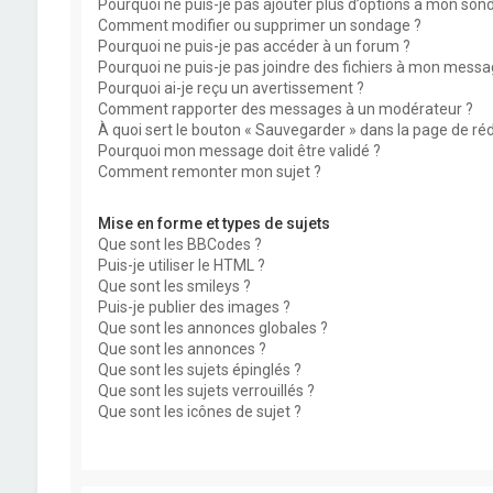
Pourquoi ne puis-je pas ajouter plus d’options à mon son
Comment modifier ou supprimer un sondage ?
Pourquoi ne puis-je pas accéder à un forum ?
Pourquoi ne puis-je pas joindre des fichiers à mon messa
Pourquoi ai-je reçu un avertissement ?
Comment rapporter des messages à un modérateur ?
À quoi sert le bouton « Sauvegarder » dans la page de r
Pourquoi mon message doit être validé ?
Comment remonter mon sujet ?
Mise en forme et types de sujets
Que sont les BBCodes ?
Puis-je utiliser le HTML ?
Que sont les smileys ?
Puis-je publier des images ?
Que sont les annonces globales ?
Que sont les annonces ?
Que sont les sujets épinglés ?
Que sont les sujets verrouillés ?
Que sont les icônes de sujet ?