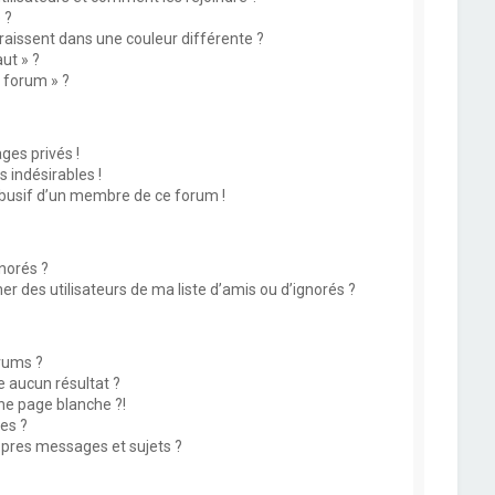
 ?
issent dans une couleur différente ?
ut » ?
u forum » ?
es privés !
 indésirables !
abusif d’un membre de ce forum !
norés ?
 des utilisateurs de ma liste d’amis ou d’ignorés ?
rums ?
 aucun résultat ?
ne page blanche ?!
es ?
pres messages et sujets ?