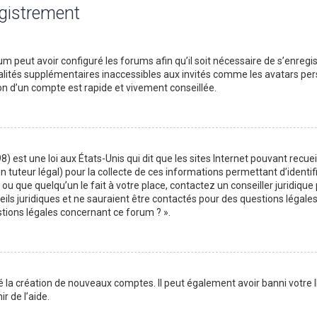
egistrement
m peut avoir configuré les forums afin qu’il soit nécessaire de s’enregi
lités supplémentaires inaccessibles aux invités comme les avatars perso
on d’un compte est rapide et vivement conseillée.
) est une loi aux États-Unis qui dit que les sites Internet pouvant recu
n tuteur légal) pour la collecte de ces informations permettant d’identif
ou que quelqu’un le fait à votre place, contactez un conseiller juridique
ils juridiques et ne sauraient être contactés pour des questions légales
stions légales concernant ce forum ? ».
é la création de nouveaux comptes. Il peut également avoir banni votre I
r de l’aide.