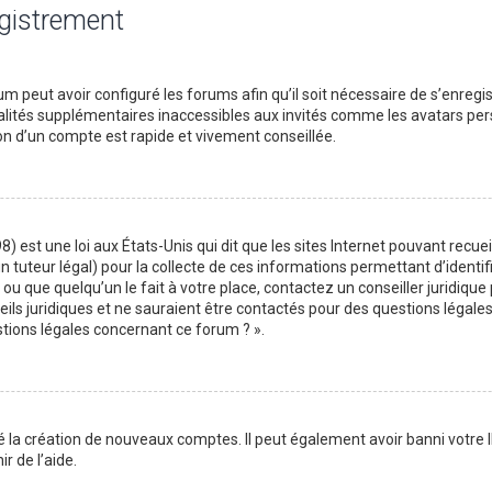
egistrement
m peut avoir configuré les forums afin qu’il soit nécessaire de s’enregi
lités supplémentaires inaccessibles aux invités comme les avatars perso
on d’un compte est rapide et vivement conseillée.
) est une loi aux États-Unis qui dit que les sites Internet pouvant recu
n tuteur légal) pour la collecte de ces informations permettant d’identif
ou que quelqu’un le fait à votre place, contactez un conseiller juridique
ils juridiques et ne sauraient être contactés pour des questions légales
stions légales concernant ce forum ? ».
é la création de nouveaux comptes. Il peut également avoir banni votre I
r de l’aide.