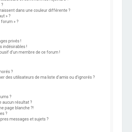
 ?
issent dans une couleur différente ?
ut » ?
u forum » ?
es privés !
 indésirables !
abusif d’un membre de ce forum !
norés ?
 des utilisateurs de ma liste d’amis ou d’ignorés ?
rums ?
 aucun résultat ?
ne page blanche ?!
es ?
pres messages et sujets ?