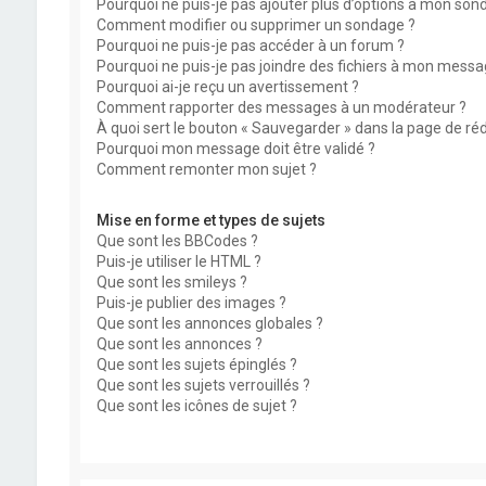
Pourquoi ne puis-je pas ajouter plus d’options à mon son
Comment modifier ou supprimer un sondage ?
Pourquoi ne puis-je pas accéder à un forum ?
Pourquoi ne puis-je pas joindre des fichiers à mon messa
Pourquoi ai-je reçu un avertissement ?
Comment rapporter des messages à un modérateur ?
À quoi sert le bouton « Sauvegarder » dans la page de r
Pourquoi mon message doit être validé ?
Comment remonter mon sujet ?
Mise en forme et types de sujets
Que sont les BBCodes ?
Puis-je utiliser le HTML ?
Que sont les smileys ?
Puis-je publier des images ?
Que sont les annonces globales ?
Que sont les annonces ?
Que sont les sujets épinglés ?
Que sont les sujets verrouillés ?
Que sont les icônes de sujet ?