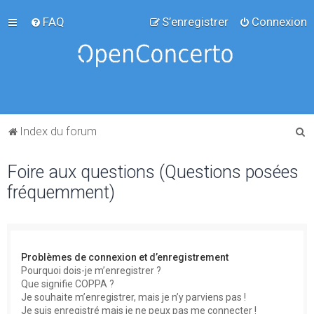
FAQ
S’enregistrer
Connexion
R
Index du forum
e
Foire aux questions (Questions posées
c
fréquemment)
h
e
r
c
Problèmes de connexion et d’enregistrement
h
Pourquoi dois-je m’enregistrer ?
Que signifie COPPA ?
e
Je souhaite m’enregistrer, mais je n’y parviens pas !
r
Je suis enregistré mais je ne peux pas me connecter !