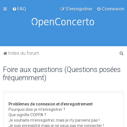
FAQ
S’enregistrer
Connexion
R
Index du forum
e
Foire aux questions (Questions posées
c
fréquemment)
h
e
r
c
Problèmes de connexion et d’enregistrement
h
Pourquoi dois-je m’enregistrer ?
Que signifie COPPA ?
e
Je souhaite m’enregistrer, mais je n’y parviens pas !
r
Je suis enregistré mais je ne peux pas me connecter !