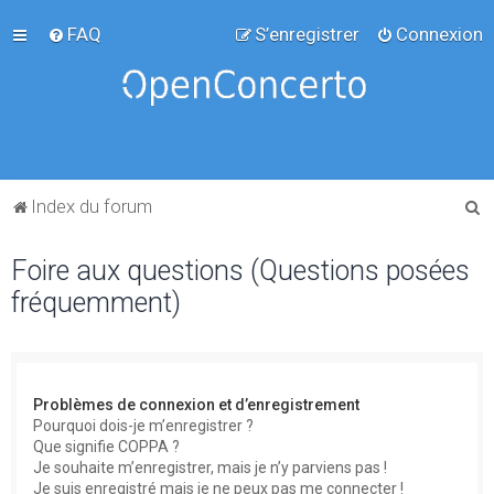
FAQ
S’enregistrer
Connexion
R
Index du forum
e
Foire aux questions (Questions posées
c
fréquemment)
h
e
r
c
Problèmes de connexion et d’enregistrement
h
Pourquoi dois-je m’enregistrer ?
Que signifie COPPA ?
e
Je souhaite m’enregistrer, mais je n’y parviens pas !
r
Je suis enregistré mais je ne peux pas me connecter !