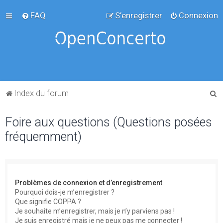
FAQ
S’enregistrer
Connexion
R
Index du forum
e
Foire aux questions (Questions posées
c
fréquemment)
h
e
r
c
Problèmes de connexion et d’enregistrement
h
Pourquoi dois-je m’enregistrer ?
Que signifie COPPA ?
e
Je souhaite m’enregistrer, mais je n’y parviens pas !
r
Je suis enregistré mais je ne peux pas me connecter !