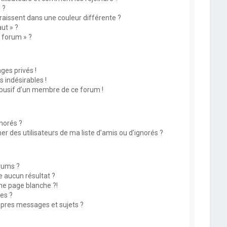
 ?
issent dans une couleur différente ?
ut » ?
u forum » ?
es privés !
 indésirables !
abusif d’un membre de ce forum !
norés ?
 des utilisateurs de ma liste d’amis ou d’ignorés ?
rums ?
 aucun résultat ?
ne page blanche ?!
es ?
pres messages et sujets ?