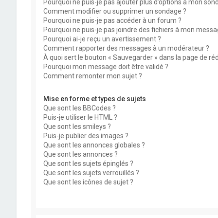
Pourquoi ne puis-je pas ajouter plus d’options à mon son
Comment modifier ou supprimer un sondage ?
Pourquoi ne puis-je pas accéder à un forum ?
Pourquoi ne puis-je pas joindre des fichiers à mon messa
Pourquoi ai-je reçu un avertissement ?
Comment rapporter des messages à un modérateur ?
À quoi sert le bouton « Sauvegarder » dans la page de r
Pourquoi mon message doit être validé ?
Comment remonter mon sujet ?
Mise en forme et types de sujets
Que sont les BBCodes ?
Puis-je utiliser le HTML ?
Que sont les smileys ?
Puis-je publier des images ?
Que sont les annonces globales ?
Que sont les annonces ?
Que sont les sujets épinglés ?
Que sont les sujets verrouillés ?
Que sont les icônes de sujet ?