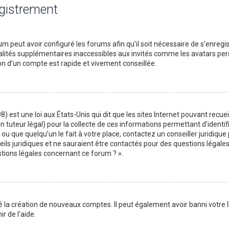
egistrement
m peut avoir configuré les forums afin qu’il soit nécessaire de s’enregi
lités supplémentaires inaccessibles aux invités comme les avatars perso
on d’un compte est rapide et vivement conseillée.
) est une loi aux États-Unis qui dit que les sites Internet pouvant recu
n tuteur légal) pour la collecte de ces informations permettant d’identif
ou que quelqu’un le fait à votre place, contactez un conseiller juridique
ils juridiques et ne sauraient être contactés pour des questions légales
stions légales concernant ce forum ? ».
é la création de nouveaux comptes. Il peut également avoir banni votre I
r de l’aide.