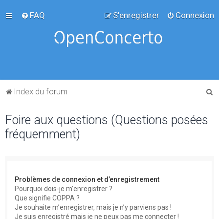
FAQ
S’enregistrer
Connexion
R
Index du forum
e
Foire aux questions (Questions posées
c
fréquemment)
h
e
r
c
Problèmes de connexion et d’enregistrement
h
Pourquoi dois-je m’enregistrer ?
Que signifie COPPA ?
e
Je souhaite m’enregistrer, mais je n’y parviens pas !
r
Je suis enregistré mais je ne peux pas me connecter !